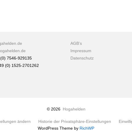
ahelden.de
AGB’s
hogahelden.de
Impressum
9 (0) 7546-929135
Datenschutz
+49 (0) 1525-2701262
© 2026
Hogahelden
tellungen ändern
Historie der Privatsphäre-Einstellungen
Einwill
WordPress Theme by
RichWP