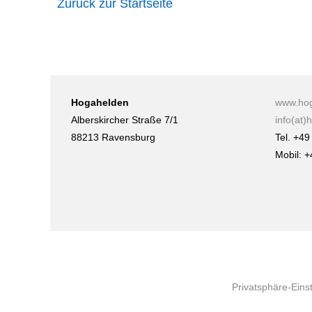
Zurück zur Startseite
Hogahelden
www.hog
Alberskircher Straße 7/1
info(at)
88213 Ravensburg
Tel. +4
Mobil: 
Privatsphäre-Eins